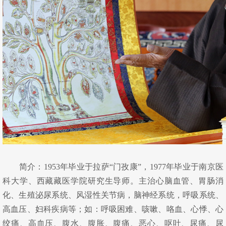
简介：1953年毕业于拉萨“门孜康”，1977年毕业于南京医
科大学、西藏藏医学院研究生导师。主治心脑血管、胃肠消
化、生殖泌尿系统、风湿性关节病，脑神经系统，呼吸系统、
高血压、妇科疾病等；
如：呼吸困难、咳嗽、咯血、心悸、心
绞痛、高血压、腹水、腹胀、腹痛、恶心、呕吐、尿痛、尿