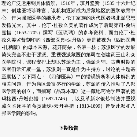
理论广泛运用到具体情景。1516年，班丹坚赞（1535-十六世纪
末）创建医域珍珠宫，该机构逐渐成为后藏地区的医学教育中
心。作为强派医学的继承者，伦丁家族的历代医者将北派思想
发扬光大。其中，伦丁•杜孜久美的著作成为了后期第司•桑结
嘉措（1653-1705）撰写《蓝琉璃》的参考资料，而由伦丁•杜
孜久美监督刻印的《四部医典•达丹版》更是被视为《四部医典
•扎糖版》的母本来源。花开两朵，各表一枝；苏派医学的发展
势头完全不逊于强派。重视强派藏医的第司在创建药王山利众
医学院时，课程安排上却以苏派为主，强派为辅。古典时期的
医者们常汇聚一堂，苏派则一直是作为主持方，讨论的主题甚
至囊括了以下两点：《四部医典》中的错误辨析和人体解剖的
相关问题。作为康区最富盛行的学派，苏派的传入推动了八邦
医学院的创立，而撰写《晶珠本草》这一藏地药物学巨著的德
玛格西•丹增彭措（1687-1746），以及革新水银炼制法并重视
藏医临床学的蒋贡康珠•云丹嘉措（1813-1899）皆受此派和八
邦医学院的影响。
下期预告