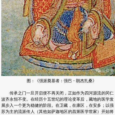
图：《强派奠基者：强巴・朗杰扎桑》
传承之门一旦开启便不再关闭，正如作为四河源流的冈仁
波齐永恒不变。在经历十五世纪的理论变革后，藏地的医学发
展步入一个更为稳健的阶段。在卫藏，在康区，在安多；以强
苏为主的流派传人（其他如萨迦地区的昌第医学世家）开始将