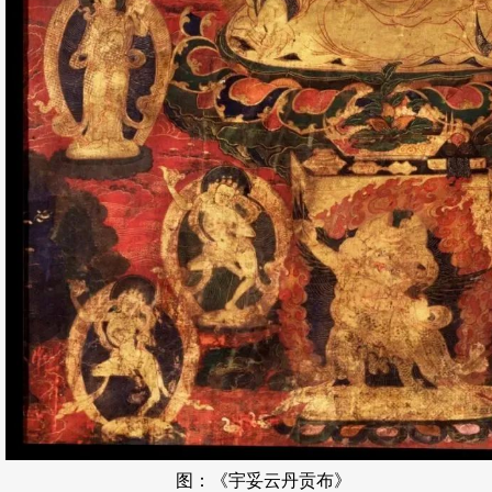
图：《宇妥云丹贡布》