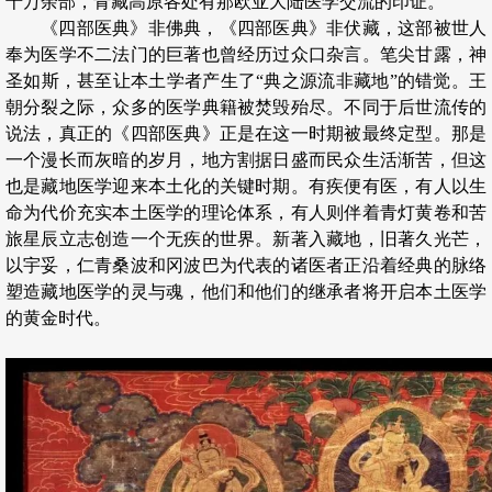
十万余部，青藏高原各处有那欧亚大陆医学交流的印证。
《四部医典》非佛典，《四部医典》非伏藏，这部被世人
奉为医学不二法门的巨著也曾经历过众口杂言。笔尖甘露，神
圣如斯，甚至让本土学者产生了“典之源流非藏地”的错觉。王
朝分裂之际，众多的医学典籍被焚毁殆尽。不同于后世流传的
说法，真正的《四部医典》正是在这一时期被最终定型。那是
一个漫长而灰暗的岁月，地方割据日盛而民众生活渐苦，但这
也是藏地医学迎来本土化的关键时期。有疾便有医，有人以生
命为代价充实本土医学的理论体系，有人则伴着青灯黄卷和苦
旅星辰立志创造一个无疾的世界。新著入藏地，旧著久光芒，
以宇妥，仁青桑波和冈波巴为代表的诸医者正沿着经典的脉络
塑造藏地医学的灵与魂，他们和他们的继承者将开启本土医学
的黄金时代。