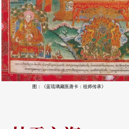
图：《蓝琉璃藏医唐卡：祖师传承》