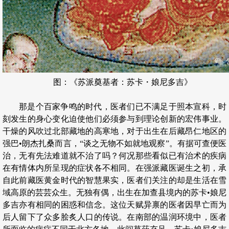
图：《苏派奠基者：苏卡・娘尼多吉》
那是个百家争鸣的时代，医者们已不满足于照本宣科，时
刻发生的身心变化迫使他们必须参与到理论创新的宏伟事业。
干燥的风吹过北部藏地的高寒地，对于出生在后藏昂仁地区的
强巴•朗杰扎桑而言，“谈之无物不如就地观察”。有据可查便医
治，无有先法难道就不治了吗？何况那些看似已有治术的疾病
在有情体内所呈现的症状各不相同。在强派藏医诞生之初，承
自此前藏医黄金时代的智慧果实，医者们关注的却是生活在雪
域高原的芸芸众生。无独有偶，出生在加查县境内的苏卡•娘尼
多吉亦有相同的困惑和信念。这位天赋异禀的医者因早亡而为
后人留下了众多脍炙人口的传说。在南部的温润环境中，医者