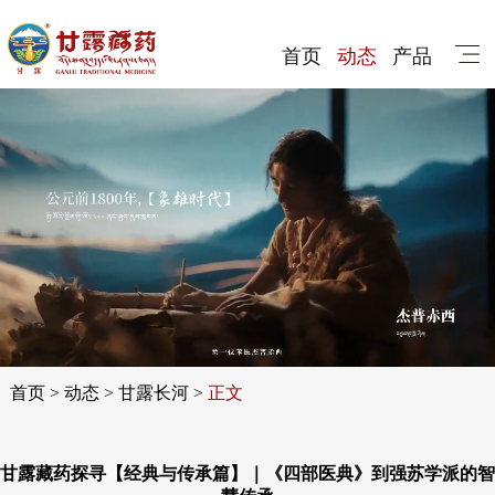
首页
动态
产品
首页
>
动态
>
甘露长河
>
正文
甘露藏药探寻【经典与传承篇】｜《四部医典》到强苏学派的智