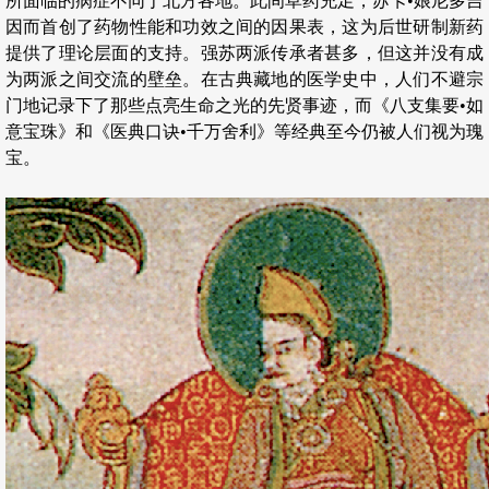
所面临的病症不同于北方各地。此间草药充足，苏卡•娘尼多吉
因而首创了药物性能和功效之间的因果表，这为后世研制新药
提供了理论层面的支持。强苏两派传承者甚多，但这并没有成
为两派之间交流的壁垒。在古典藏地的医学史中，人们不避宗
门地记录下了那些点亮生命之光的先贤事迹，而《八支集要•如
意宝珠》和《医典口诀•千万舍利》等经典至今仍被人们视为瑰
宝。