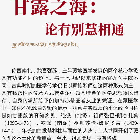
你言南北，我言强苏，主导藏地医学发展的两个核心学派
具有功能不同的称呼。与十七世纪以来修建的官办医学院不
同，古典时期的医学传承仍旧以家族和师徒这两种形式为主。
具有私密性的传承方式使各派中颇具特色的医学思想得以留
存，自身传承所给予的加持亦是医者从业的凭证。在藏医学
中，知识不光源自先贤的启示，观察与实践后的个体经验同样
是如甘露般的真知灼见。强派（北派）祖师强巴•朗杰扎桑
（1395-1475），苏派（南派）祖师苏卡•娘尼多吉（1439-
1475），年长的白发翁和壮年而亡的人杰，二人共同开创了藏
医理论本土化的新篇章。至此，祖师登场，慧海将成。