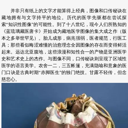
并非只有纸上的文字才能算得上经典，图像和口传秘诀在
藏地拥有与文字持平的地位。历代的医学先驱都在尝试探
索“知识性图像”的可能性。到了十八世纪，现今人们所熟知的
《蓝琉璃藏医唐卡》开始成为藏地医学图像的集大成之作（版
本之多举世罕见）。胎儿成形，病兆强弱，医者规范，行医工
具；那些看似晦涩难懂的治愈理念全因图像的存在而变得鲜活
起来。远达北亚腹地，这些浪漫和知性合一的产物是亚洲医学
史和艺术史上的杰作。与图像不同，口传秘诀则呈现了区域性
医学的语言美学。农舍一二，三五帐篷，充满隐喻和意象的医
门口诀是古典时期“赤脚医生”的独门绝技。甘露不轻传，但念
慈悲心。