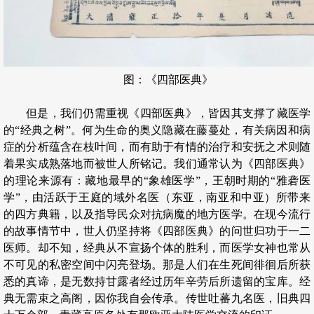
图：《四部医典》
但是，我们仍需重视《四部医典》，皆因其支撑了藏医学
的“经典之树”。何为生命的奥义隐藏在藤蔓处，有关病因和病
症的分析蕴含在枝叶间，而有助于有情的治疗和安抚之术则随
着果实成熟落地而被世人所铭记。我们通常认为《四部医典》
的理论来源有：藏地最早的“象雄医学”，王朝时期的“雅砻医
学”，由活跃于王庭的域外名医（东亚，南亚和中亚）所带来
的四方典籍，以及指导民众对抗病魔的地方医学。在现今流行
的故事情节中，世人仍坚持将《四部医典》的问世归功于一二
医师。却不知，经典从不宣扬个体的胜利，而医学女神也常从
不可见的私密空间中闪亮登场。那是人们在生死间徘徊后所获
悉的真谛，是无数持甘露者经过历年辛劳后所遗留的宝库。经
典无需束之高阁，因你我自会传承。传世吐蕃九名医，旧典四