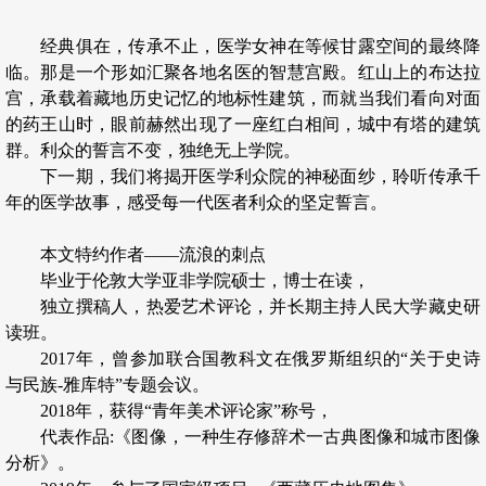
经典俱在，传承不止，医学女神在等候甘露空间的最终降
临。那是一个形如汇聚各地名医的智慧宫殿。红山上的布达拉
宫，承载着藏地历史记忆的地标性建筑，而就当我们看向对面
的药王山时，眼前赫然出现了一座红白相间，城中有塔的建筑
群。利众的誓言不变，独绝无上学院。
下一期，我们将揭开医学利众院的神秘面纱，聆听传承千
年的医学故事，感受每一代医者利众的坚定誓言。
本文特约作者——流浪的刺点
毕业于伦敦大学亚非学院硕士，博士在读，
独立撰稿人，热爱艺术评论，并长期主持人民大学藏史研
读班。
2017年，曾参加联合国教科文在俄罗斯组织的“关于史诗
与民族-雅库特”专题会议。
2018年，获得“青年美术评论家”称号，
代表作品:《图像，一种生存修辞术一古典图像和城市图像
分析》。