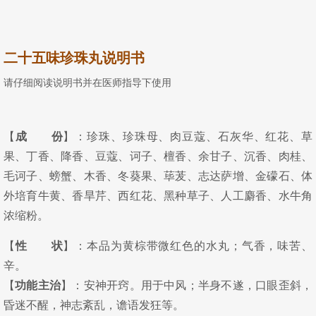
二十五味珍珠丸说明书
请仔细阅读说明书并在医师指导下使用
【
成 份
】：珍珠、珍珠母、肉豆蔻、石灰华、红花、草
果、丁香、降香、豆蔻、诃子、檀香、余甘子、沉香、肉桂、
毛诃子、螃蟹、木香、冬葵果、荜茇、志达萨增、金礞石、体
外培育牛黄、香旱芹、西红花、黑种草子、人工麝香、水牛角
浓缩粉。
【
性 状
】：本品为黄棕带微红色的水丸；气香，味苦、
辛。
【
功能主治
】：安神开窍。用于中风；半身不遂，口眼歪斜，
昏迷不醒，神志紊乱，谵语发狂等。