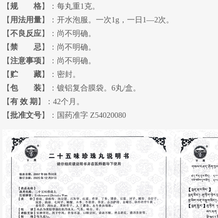
【
规 格
】：每丸重1克。
【
用法用量
】：开水泡服。一次1g，一日1—2次。
【
不良反应
】：尚不明确。
【
禁 忌
】：尚不明确。
【
注意事项
】：尚不明确。
【
贮 藏
】：密封。
【
包 装
】：镀铝复合膜袋。6丸/盒。
【
有 效 期
】：42个月。
【
批准文号
】：国药准字 Z54020080