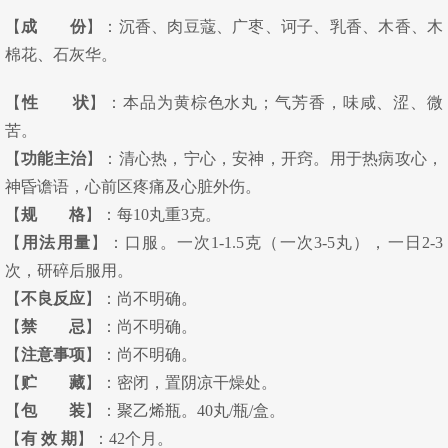
【
成 份
】：沉香、肉豆蔻、广枣、诃子、乳香、木香、木
棉花、石灰华。
【
性 状
】：本品为黄棕色水丸；气芳香，味咸、涩、微
苦。
【
功能主治
】：清心热，宁心，安神，开窍。用于热病攻心，
神昏谵语，心前区疼痛及心脏外伤。
【
规 格
】：每10丸重3克。
【
用法用量
】：口服。一次1-1.5克（一次3-5丸），一日2-3
次，研碎后服用。
【
不良反应
】：尚不明确。
【
禁 忌
】：尚不明确。
【
注意事项
】：尚不明确。
【
贮 藏
】：密闭，置阴凉干燥处。
【
包 装
】：聚乙烯瓶。40丸/瓶/盒。
【
有 效 期
】：42个月。