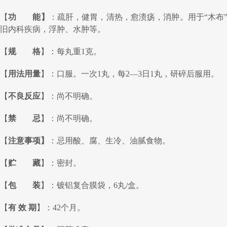
【
功 能】
：疏肝，健胃，清热，愈溃疡，消肿。用于“木布
旧内科疾病，浮肿、水肿等。
【
规 格
】：每丸重1克。
【
用法用量
】：口服。一次1丸，每2—3日1丸，研碎后服用。
【
不良反应
】：尚不明确。
【
禁 忌
】：尚不明确。
【
注意事项】
：忌用酸、腐、生冷、油腻食物。
【
贮 藏
】：密封。
【
包 装
】：镀铝复合膜袋，6丸/盒。
【
有 效 期
】：42个月。