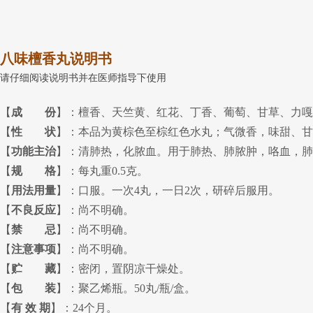
八味檀香丸说明书
请仔细阅读说明书并在医师指导下使用
【
成 份
】：檀香、天竺黄、红花、丁香、葡萄、甘草、力嘎
【
性 状
】：本品为黄棕色至棕红色水丸；气微香，味甜、甘
【
功能主治
】：清肺热，化脓血。用于肺热、肺脓肿，咯血，肺
【
规 格
】：每丸重0.5克。
【
用法用量
】：口服。一次4丸，一日2次，研碎后服用。
【
不良反应
】：尚不明确。
【
禁 忌
】：尚不明确。
【
注意事项
】：尚不明确。
【
贮 藏
】：密闭，置阴凉干燥处。
【
包 装
】：聚乙烯瓶。50丸/瓶/盒。
【
有 效 期
】：24个月。