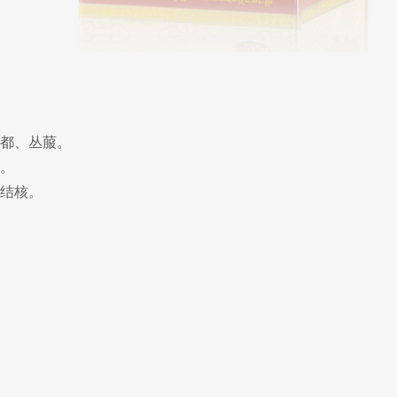
都、丛菔。
。
结核。